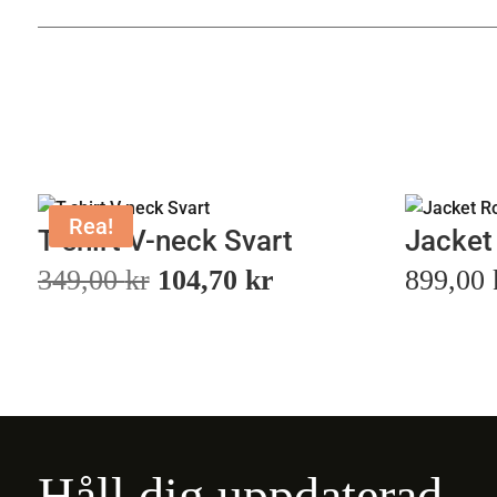
Rea!
T-shirt V-neck Svart
Jacket
Det
Det
349,00
kr
104,70
kr
899,00
ursprungliga
nuvarande
priset
priset
var:
är:
349,00 kr.
104,70 kr.
Håll dig uppdaterad