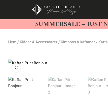
SUMMERSALE – JUST N
Hem
/
Kläder & Accessoarer
/
Kimonos & kaftaner
/
Kafta