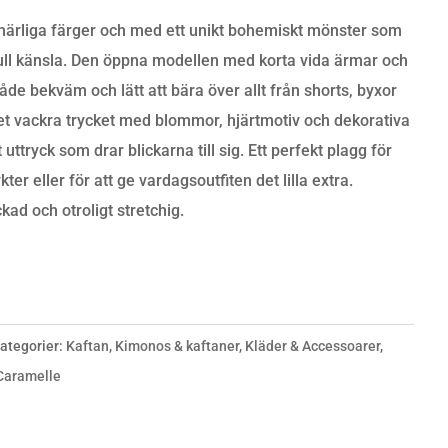
 härliga färger och med ett unikt bohemiskt mönster som
ull känsla. Den öppna modellen med korta vida ärmar och
e bekväm och lätt att bära över allt från shorts, byxor
Det vackra trycket med blommor, hjärtmotiv och dekorativa
 uttryck som drar blickarna till sig. Ett perfekt plagg för
r eller för att ge vardagsoutfiten det lilla extra.
kad och otroligt stretchig.
ategorier:
Kaftan
,
Kimonos & kaftaner
,
Kläder & Accessoarer
,
Caramelle