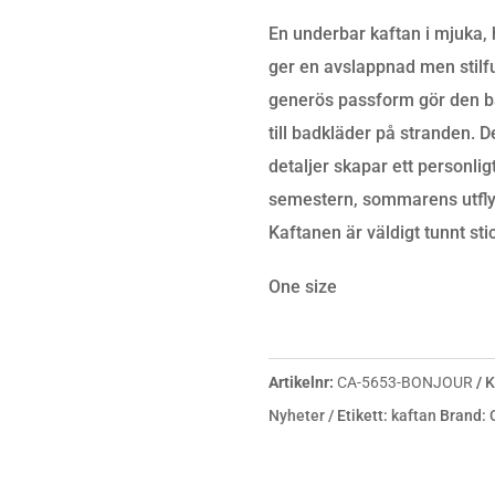
PRINT
En underbar kaftan i mjuka,
BONJOUR
ger en avslappnad men stilf
MÄNGD
generös passform gör den båd
till badkläder på stranden. 
detaljer skapar ett personligt
semestern, sommarens utflykte
Kaftanen är väldigt tunnt stic
One size
Artikelnr:
CA-5653-BONJOUR
K
Nyheter
Etikett:
kaftan
Brand: