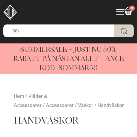
0
SUMMERSALE – JUST NU 50%
RABATT PÅ NÄSTAN ALLT – ANGE
KOD: SOMMAR50
Hem
/
Kläder &
Accessoarer
/
Accessoarer
/
Väskor
/ Handväskor
Handväskor