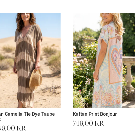
an Camelia Tie Dye Taupe
Kaftan Print Bonjour
e
749,00
kr
99,00
kr