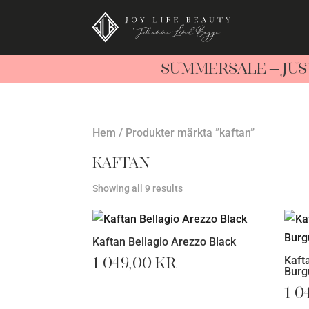
SUMMERSALE – JUS
Hem
/ Produkter märkta ”kaftan”
kaftan
Showing all 9 results
Kaftan Bellagio Arezzo Black
1 049,00
kr
Kaft
Burg
1 0