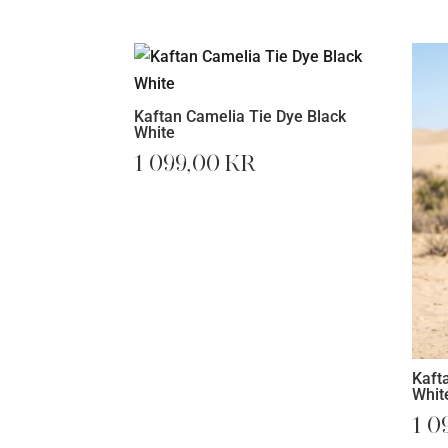
Kaftan Camelia Tie Dye Black
White
1 099,00
kr
Kaft
Whit
1 0