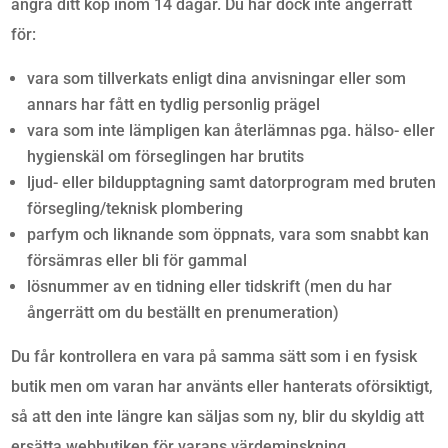
ångra ditt köp inom 14 dagar. Du har dock inte ångerrätt
för:
vara som tillverkats enligt dina anvisningar eller som
annars har fått en tydlig personlig prägel
vara som inte lämpligen kan återlämnas pga. hälso- eller
hygienskäl om förseglingen har brutits
ljud- eller bildupptagning samt datorprogram med bruten
försegling/teknisk plombering
parfym och liknande som öppnats, vara som snabbt kan
försämras eller bli för gammal
lösnummer av en tidning eller tidskrift (men du har
ångerrätt om du beställt en prenumeration)
Du får kontrollera en vara på samma sätt som i en fysisk
butik men om varan har använts eller hanterats oförsiktigt,
så att den inte längre kan säljas som ny, blir du skyldig att
ersätta webbutiken för varans värdeminskning.