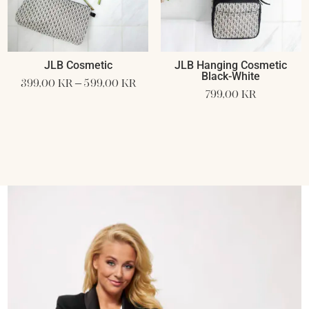
JLB Cosmetic
JLB Hanging Cosmetic
Black-White
Price
399,00
kr
–
599,00
kr
799,00
kr
range:
399,00 kr
through
599,00 kr