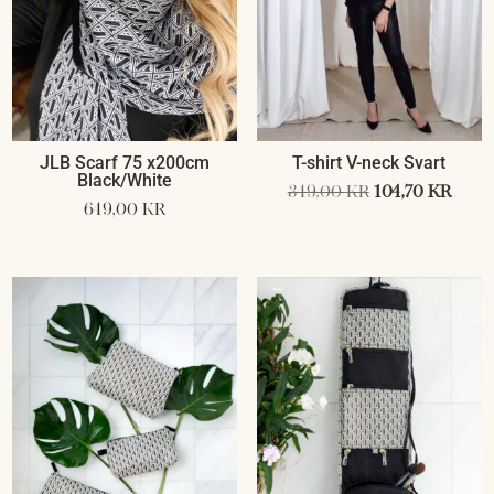
JLB Scarf 75 x200cm
T-shirt V-neck Svart
Black/White
Det
Det
349,00
kr
104,70
kr
649,00
kr
ursprunglig
nuv
priset
pris
var:
är:
349,00 kr.
104,7