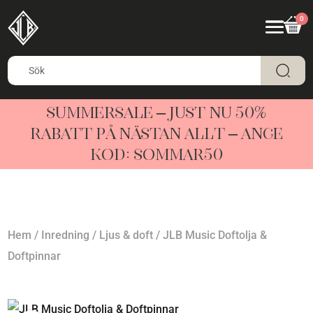
0
SUMMERSALE – JUST NU 50%
RABATT PÅ NÄSTAN ALLT – ANGE
KOD: SOMMAR50
Hem
/
Inredning
/
Ljus & doft
/ JLB Music Doftolja &
Doftpinnar