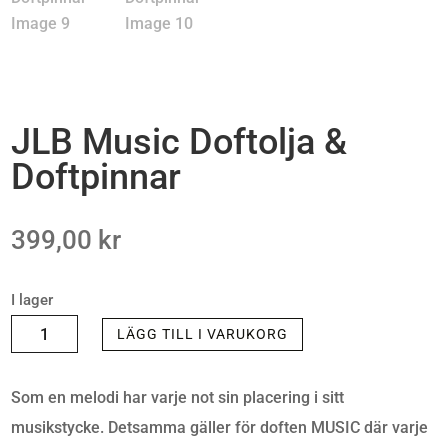
JLB Music Doftolja &
Doftpinnar
399,00
kr
I lager
JLB
LÄGG TILL I VARUKORG
MUSIC
DOFTOLJA
Som en melodi har varje not sin placering i sitt
&
musikstycke. Detsamma gäller för doften MUSIC där varje