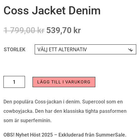
Coss Jacket Denim
Det
Det
1 799,00
kr
539,70
kr
ursprungliga
nuvarande
priset
priset
STORLEK
var:
är:
1
539,70 kr.
799,00 kr.
COSS
LÄGG TILL I VARUKORG
JACKET
DENIM
Den populära Coss-jackan i denim. Supercool som en
MÄNGD
cowboyjacka. Den har den klassiska tighta passformen
som är superfeminin.
OBS! Nyhet Höst 2025 – Exkluderad från SummerSale.