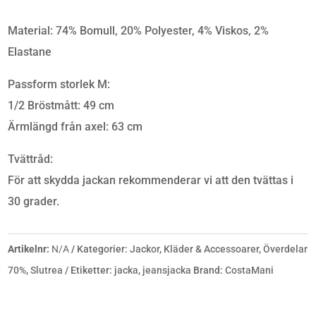
Material: 74% Bomull, 20% Polyester, 4% Viskos, 2%
Elastane
Passform storlek M:
1/2 Bröstmått: 49 cm
Ärmlängd från axel: 63 cm
Tvättråd:
För att skydda jackan rekommenderar vi att den tvättas i
30 grader.
Artikelnr:
N/A
Kategorier:
Jackor
,
Kläder & Accessoarer
,
Överdelar
70%
,
Slutrea
Etiketter:
jacka
,
jeansjacka
Brand:
CostaMani