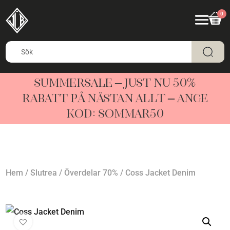
0
SUMMERSALE – JUST NU 50%
RABATT PÅ NÄSTAN ALLT – ANGE
KOD: SOMMAR50
Hem
/
Slutrea
/
Överdelar 70%
/ Coss Jacket Denim