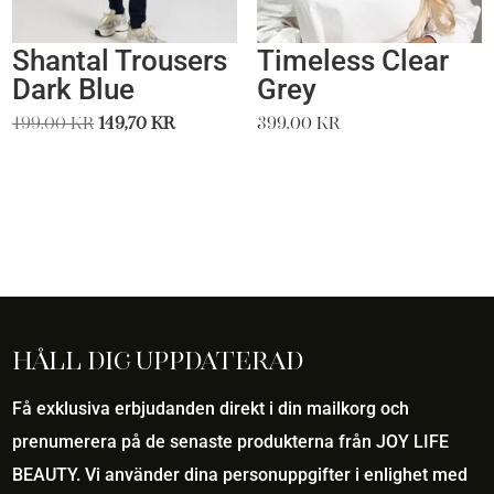
Shantal Trousers
Timeless Clear
Dark Blue
Grey
Det
Det
499,00
kr
149,70
kr
399,00
kr
ursprungliga
nuvarande
priset
priset
var:
är:
499,00 kr.
149,70 kr.
Håll dig uppdaterad
Få exklusiva erbjudanden direkt i din mailkorg och
prenumerera på de senaste produkterna från JOY LIFE
BEAUTY. Vi använder dina personuppgifter i enlighet med