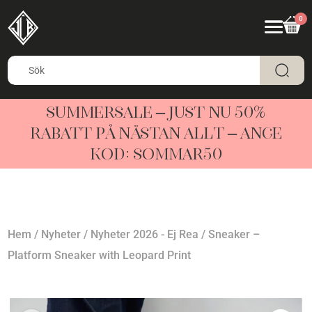
0
SUMMERSALE – JUST NU 50%
RABATT PÅ NÄSTAN ALLT – ANGE
KOD: SOMMAR50
Hem
/
Nyheter
/
Nyheter 2026 - Ej Rea
/ Sneaker –
Platform Sneaker with Leopard Print