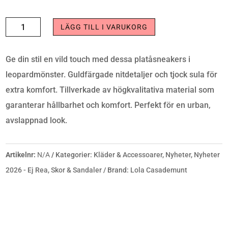
SNEAKER
LÄGG TILL I VARUKORG
-
PLATFORM
Ge din stil en vild touch med dessa platåsneakers i
SNEAKER
leopardmönster. Guldfärgade nitdetaljer och tjock sula för
WITH
extra komfort. Tillverkade av högkvalitativa material som
LEOPARD
garanterar hållbarhet och komfort. Perfekt för en urban,
PRINT
avslappnad look.
MÄNGD
Artikelnr:
N/A
Kategorier:
Kläder & Accessoarer
,
Nyheter
,
Nyheter
2026 - Ej Rea
,
Skor & Sandaler
Brand:
Lola Casademunt