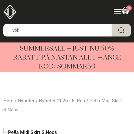
0
SUMMERSALE – JUST NU 50%
RABATT PÅ NÄSTAN ALLT – ANGE
KOD: SOMMAR50
Hem
/
Nyheter
/
Nyheter 2026 - Ej Rea
/ Pella Midi Skirt
S.Noos