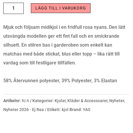
PELLA
LÄGG TILL I VARUKORG
MIDI
SKIRT
Mjuk och följsam midikjol i en fridfull rosa nyans. Den lätt
S.NOOS
utsvängda modellen ger ett fint fall och en smickrande
MÄNGD
silhuett. En stilren bas i garderoben som enkelt kan
matchas med både stickat, blus eller topp – lika rätt till
vardag som till festligare tillfällen.
58% Återvunnen polyester, 39% Polyester, 3% Elastan
Artikelnr:
N/A
Kategorier:
Kjolar
,
Kläder & Accessoarer
,
Nyheter
,
Nyheter 2026 - Ej Rea
Etikett:
kjol
Brand:
YAS