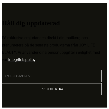
Håll dig uppdaterad
Få exklusiva erbjudanden direkt i din mailkorg och
prenumerera på de senaste produkterna från JOY LIFE
BEAUTY. Vi använder dina personuppgifter i enlighet med
vår
integritetspolicy
.