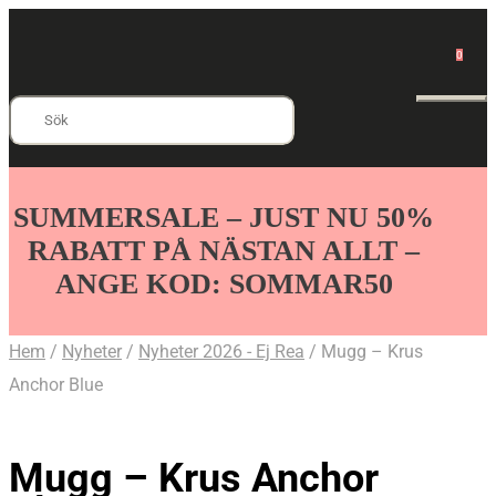
0
Add to Wishlist
Sök
efter:
SUMMERSALE – JUST NU 50%
RABATT PÅ NÄSTAN ALLT –
ANGE KOD: SOMMAR50
Hem
/
Nyheter
/
Nyheter 2026 - Ej Rea
/ Mugg – Krus
Anchor Blue
Mugg – Krus Anchor