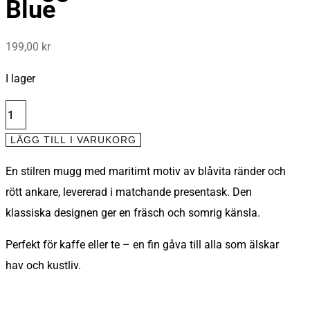
Blue
199,00
kr
I lager
MUGG
-
LÄGG TILL I VARUKORG
KRUS
En stilren mugg med maritimt motiv av blåvita ränder och
ANCHOR
rött ankare, levererad i matchande presentask. Den
BLUE
klassiska designen ger en fräsch och somrig känsla.
MÄNGD
Perfekt för kaffe eller te – en fin gåva till alla som älskar
hav och kustliv.