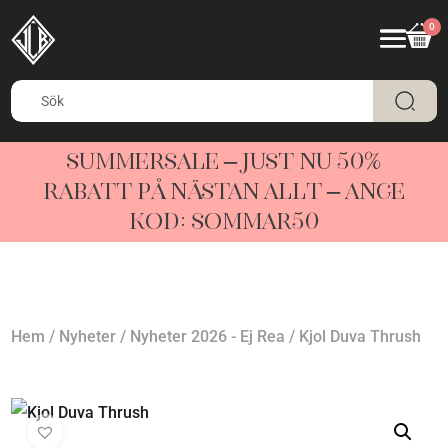
0
SUMMERSALE – JUST NU 50%
RABATT PÅ NÄSTAN ALLT – ANGE
KOD: SOMMAR50
Hem
/
Nyheter
/
Nyheter 2026 - Ej Rea
/ Kjol Duva Thrush