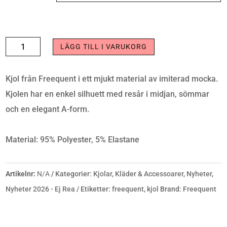
KJOL
LÄGG TILL I VARUKORG
DUVA
THRUSH
Kjol från Freequent i ett mjukt material av imiterad mocka.
MÄNGD
Kjolen har en enkel silhuett med resår i midjan, sömmar
och en elegant A-form.
Material: 95% Polyester, 5% Elastane
Artikelnr:
N/A
Kategorier:
Kjolar
,
Kläder & Accessoarer
,
Nyheter
,
Nyheter 2026 - Ej Rea
Etiketter:
freequent
,
kjol
Brand:
Freequent