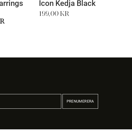
arrings
Icon Kedja Black
199,00
kr
Det
r
ngliga
nuvarande
priset
är:
r.
499,00 kr.