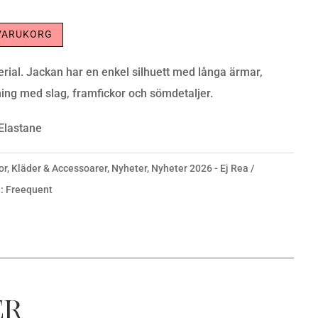
 VARUKORG
rial. Jackan har en enkel silhuett med långa ärmar,
ning med slag, framfickor och sömdetaljer.
 Elastane
or
,
Kläder & Accessoarer
,
Nyheter
,
Nyheter 2026 - Ej Rea
d:
Freequent
er