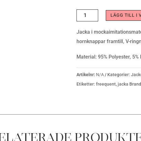
JACKA
LÄGG TILL I
TIJANNA
Jacka i mockaimitationsmate
THRUSH
hornknappar framtill, V-ring
MÄNGD
Material: 95% Polyester, 5%
Artikelnr:
N/A
Kategorier:
Jack
Etiketter:
freequent
,
jacka
Bran
elaterade produkt