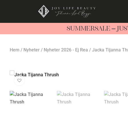
SUMMERSALE – JUS
Hem
/
Nyheter
/
Nyheter 2026 - Ej Rea
/ Jacka Tijanna Th