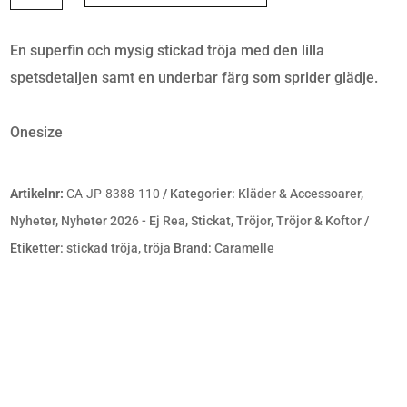
TRÖJA
MED
En superfin och mysig stickad tröja med den lilla
SPETS
spetsdetaljen samt en underbar färg som sprider glädje.
NAVY
MÄNGD
Onesize
Artikelnr:
CA-JP-8388-110
Kategorier:
Kläder & Accessoarer
,
Nyheter
,
Nyheter 2026 - Ej Rea
,
Stickat
,
Tröjor
,
Tröjor & Koftor
Etiketter:
stickad tröja
,
tröja
Brand:
Caramelle