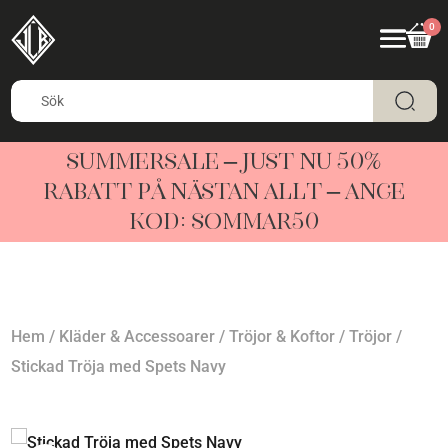
0
SUMMERSALE – JUST NU 50%
RABATT PÅ NÄSTAN ALLT – ANGE
KOD: SOMMAR50
Hem
/
Kläder & Accessoarer
/
Tröjor & Koftor
/
Tröjor
/
Stickad Tröja med Spets Navy