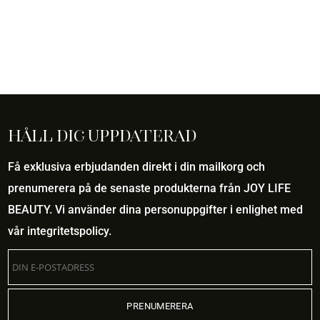
priset
priset
var:
är:
499,00 kr.
499,00 k
Håll dig uppdaterad
Få exklusiva erbjudanden direkt i din mailkorg och
prenumerera på de senaste produkterna från JOY LIFE
BEAUTY. Vi använder dina personuppgifter i enlighet med
vår
integritetspolicy
.