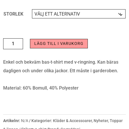
STORLEK
BASIC
LÄGG TILL I VARUKORG
S/S
TEE
Enkel och bekväm bas-t-shirt med v-ringning. Kan bäras
ROSE
dagligen och under olika jackor. Ett måste i garderoben.
MÄNGD
Material: 60% Bomull, 40% Polyester
Artikelnr:
N/A
Kategorier:
Kläder & Accessoarer
,
Nyheter
,
Toppar