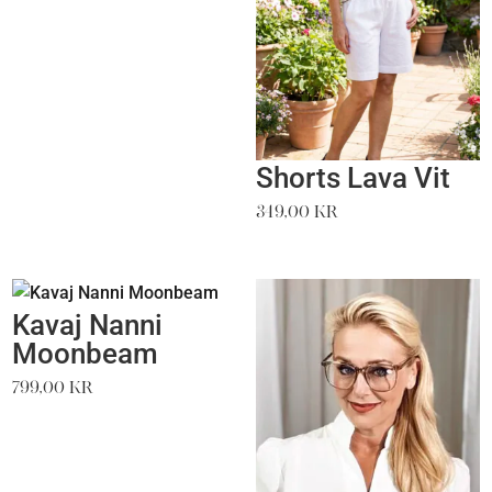
priset
priset
var:
är:
399,00 kr.
399,00 kr.
Shorts Lava Vit
349,00
kr
Kavaj Nanni
Moonbeam
799,00
kr