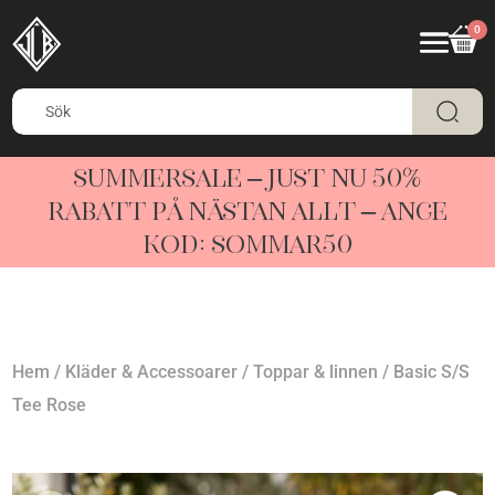
0
SUMMERSALE – JUST NU 50%
RABATT PÅ NÄSTAN ALLT – ANGE
KOD: SOMMAR50
Hem
/
Kläder & Accessoarer
/
Toppar & linnen
/ Basic S/S
Tee Rose