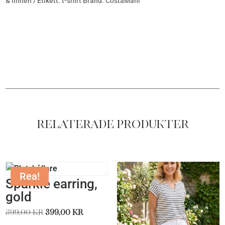
& linnen
Etikett:
t-shirt
Brand:
CostaMani
Relaterade produkter
Rea!
Sparkle earring,
gold
Det
Det
399,00
kr
399,00
kr
ursprungliga
nuvarande