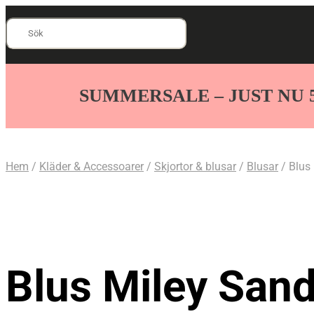
Sök
efter:
Add to Wishlist
SUMMERSALE – JUST NU 
Hem
/
Kläder & Accessoarer
/
Skjortor & blusar
/
Blusar
/ Blus
Blus Miley Sand