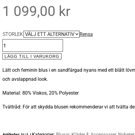
1 099,00
kr
STORLEK
Rensa
BLUS
MILEY
LÄGG TILL I VARUKORG
SAND
Lätt och feminin blus i en sandfärgad nyans med ett blått lö
BLUE
och avslappnad look.
PATTERN
MÄNGD
Material: 80% Viskos, 20% Polyester
Tvättråd:
För att skydda blusen rekommenderar vi att tvätta den
Kategorier:
Blusar
,
Kläder & Accessoarer
,
Nyheter
Artikelnr:
N/A