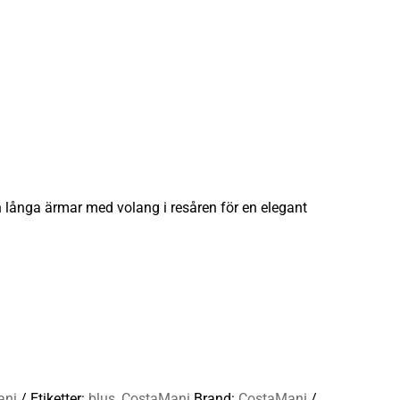
långa ärmar med volang i resåren för en elegant
ani
Etiketter:
blus
,
CostaMani
Brand:
CostaMani