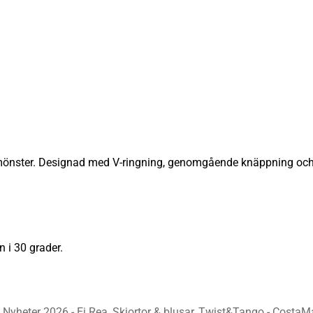
vmönster. Designad med V-ringning, genomgående knäppning och 
 i 30 grader.
,
Nyheter 2026 - Ej Rea
,
Skjortor & blusar
,
Twist&Tango - CostaM