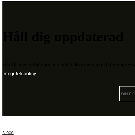
Håll dig uppdaterad
Få exklusiva erbjudanden direkt i din mailkorg och prenumere
integritetspolicy
.
BLOGG