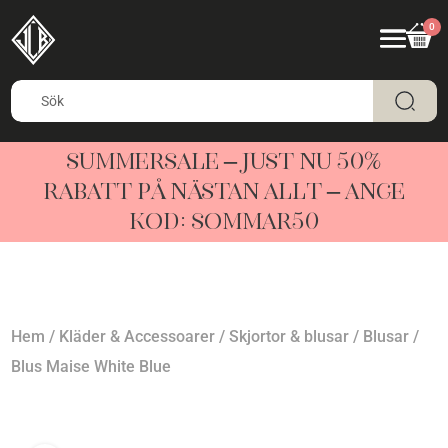
0
SUMMERSALE – JUST NU 50%
RABATT PÅ NÄSTAN ALLT – ANGE
KOD: SOMMAR50
Hem
/
Kläder & Accessoarer
/
Skjortor & blusar
/
Blusar
/
Blus Maise White Blue