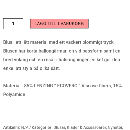
BLUS
LÄGG TILL I VARUKORG
MAISE
WHITE
Blus i ett lätt material med ett vackert blommigt tryck.
BLUE
Blusen har korta ballongärmar, en vid passform samt en
MÄNGD
bred volang och en resår i halsringningen, vilket gör den
enkel att styla på olika sätt.
Material: 85% LENZING™ ECOVERO™ Viscose fibers, 15%
Polyamide
Artikelnr:
N/A
Kategorier:
Blusar
,
Kläder & Accessoarer
,
Nyheter
,