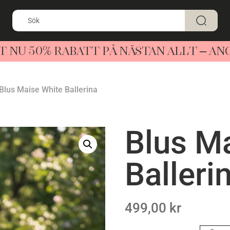
T NU 50% RABATT PÅ NÄSTAN ALLT – A
Blus Maise White Ballerina
Blus M
Balleri
499,00
kr