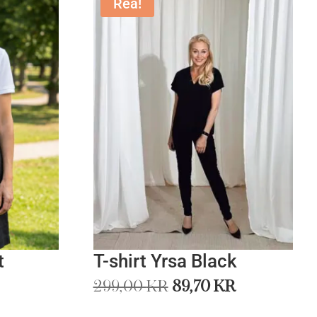
Rea!
t
T-shirt Yrsa Black
Det
Det
299,00
kr
89,70
kr
ursprungliga
nuvaran