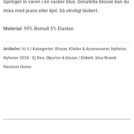
Springer in våren i en vacker blus. Donatella blouse kan du
MÄNGD
mixa med jeans eller kjol. Så otroligt läckert.
Material:
95% Bomull 5% Elastan
Artikelnr:
N/A
Kategorier:
Blusar
,
Kläder & Accessoarer
,
Nyheter
,
Nyheter 2026 - Ej Rea
,
Skjortor & blusar
Etikett:
blus
Brand:
Reunion Home