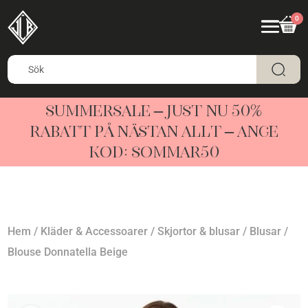
0
SUMMERSALE – JUST NU 50%
RABATT PÅ NÄSTAN ALLT – ANGE
KOD: SOMMAR50
Hem
/
Kläder & Accessoarer
/
Skjortor & blusar
/
Blusar
/
Blouse Donnatella Beige