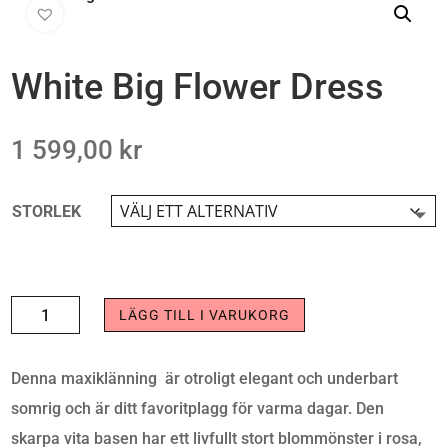
White Big Flower Dress
1 599,00
kr
STORLEK
WHITE
LÄGG TILL I VARUKORG
BIG
FLOWER
Denna maxiklänning är otroligt elegant och underbart
DRESS
somrig och är ditt favoritplagg för varma dagar. Den
MÄNGD
skarpa vita basen har ett livfullt stort blommönster i rosa,