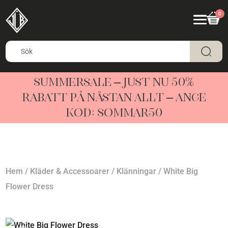
0
SUMMERSALE – JUST NU 50%
RABATT PÅ NÄSTAN ALLT – ANGE
KOD: SOMMAR50
Hem
/
Kläder & Accessoarer
/
Klänningar
/ White Big
Flower Dress