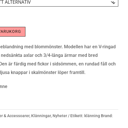
 VARUKORG
nneblandning med blommönster. Modellen har en V-ringad
, nedsänkta axlar och 3/4-långa ärmar med bred
Den är färdig med fickor i sidsömmen, en rundad fåll och
 ljusa knappar i skalmönster löper framtill.
inne
er & Accessoarer
,
Klänningar
,
Nyheter
Etikett:
klänning
Brand: