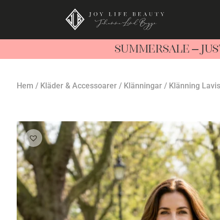
SUMMERSALE – JUS
Hem
/
Kläder & Accessoarer
/
Klänningar
/ Klänning Lavis