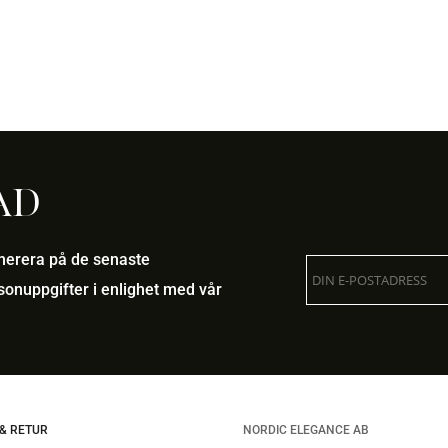
ursprungliga
nuvarande
priset
priset
var:
är:
299,00 kr.
89,70 kr.
ad
umerera på de senaste
onuppgifter i enlighet med vår
& RETUR
NORDIC ELEGANCE AB