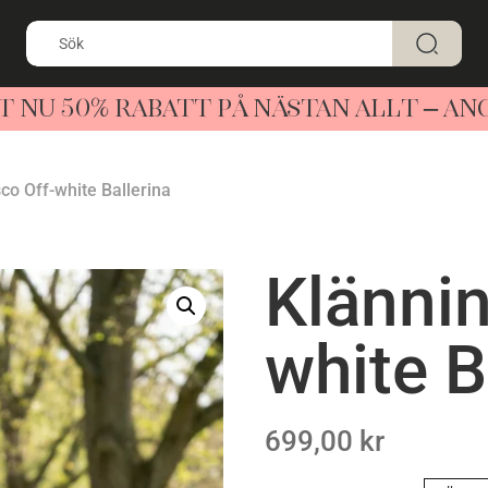
T NU 50% RABATT PÅ NÄSTAN ALLT – A
co Off-white Ballerina
Klännin
white B
699,00
kr