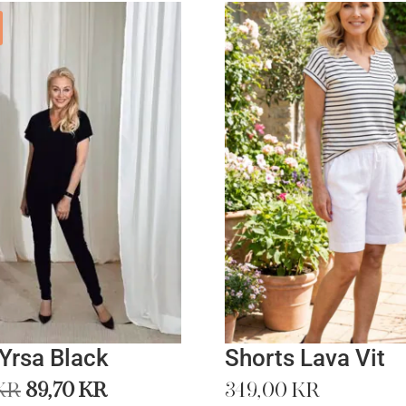
 Yrsa Black
Shorts Lava Vit
Det
Det
kr
89,70
kr
349,00
kr