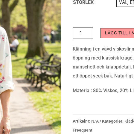
STORLEK
KLÄNNING
LÄGG TILL I
LAVISCO
Klänning i en vävd viskosli
OFF-
öppning med klassisk krage
WHITE
manschett och knappdetalj. 
BALLERINA
ett öppet veck bak. Naturligt
MÄNGD
Material: 80% Viskos, 20% L
Artikelnr:
N/A
Kategorier:
Kläd
Freequent