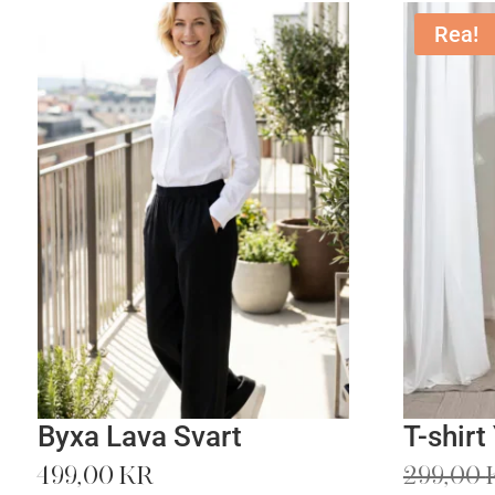
Rea!
Byxa Lava Svart
T-shirt
499,00
kr
299,00