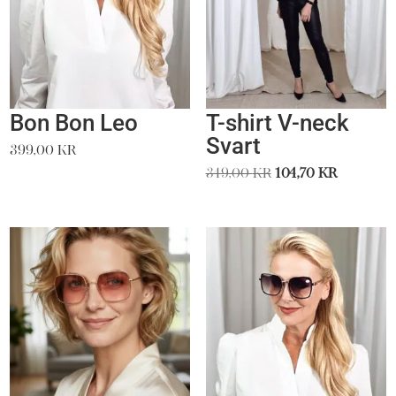
Bon Bon Leo
T-shirt V-neck
Svart
399,00
kr
Det
Det
349,00
kr
104,70
kr
ursprungliga
nuvara
priset
priset
var:
är:
349,00 kr.
104,70 kr