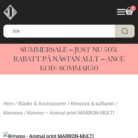
0
SUMMERSALE – JUST NU 50%
RABATT PÅ NÄSTAN ALLT – ANGE
KOD: SOMMAR50
Hem
/
Kläder & Accessoarer
/
Kimonos & kaftaner
/
Kimonos
/ Kimono – Animal print MARRON-MULTI