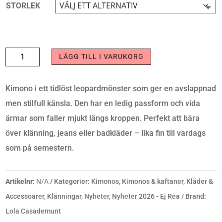
STORLEK
KIMONO
LÄGG TILL I VARUKORG
-
ANIMAL
Kimono i ett tidlöst leopardmönster som ger en avslappnad
PRINT
men stilfull känsla. Den har en ledig passform och vida
MARRON-
ärmar som faller mjukt längs kroppen. Perfekt att bära
MULTI
över klänning, jeans eller badkläder – lika fin till vardags
MÄNGD
som på semestern.
Artikelnr:
N/A
Kategorier:
Kimonos
,
Kimonos & kaftaner
,
Kläder &
Accessoarer
,
Klänningar
,
Nyheter
,
Nyheter 2026 - Ej Rea
Brand:
Lola Casademunt