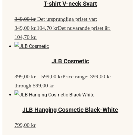
T-shirt V-neck Svart
349,00
kr
Det ursprungliga priset var:
349,00 kr.
104,70
kr
Det nuvarande priset är:
104,70 kr.
JLB Cosmetic
399,00
kr
–
599,00
kr
Price range: 399,00 kr
through 599,00 kr
JLB Hanging Cosmetic Black-White
799,00
kr