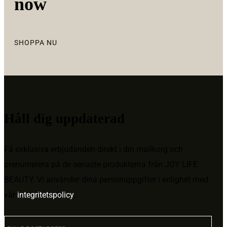
now
SHOPPA NU
Håll dig uppdaterad
Få exklusiva erbjudanden direkt i din mailkorg och
prenumerera på de senaste produkterna från JOY LIFE
BEAUTY. Vi använder dina personuppgifter i enlighet med
vår
integritetspolicy
.