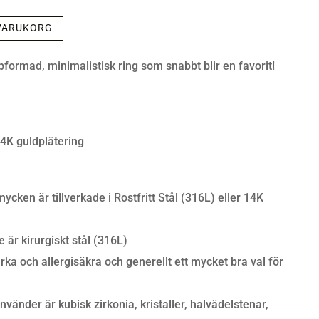
 VARUKORG
formad, minimalistisk ring som snabbt blir en favorit!
14K guldplätering
cken är tillverkade i Rostfritt Stål (316L) eller 14K
e är kirurgiskt stål (316L)
arka och allergisäkra och generellt ett mycket bra val för
vänder är kubisk zirkonia, kristaller, halvädelstenar,