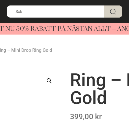
T NU 50% RABATT PÅ NÄSTAN ALLT – A
ing – Mini Drop Ring Gold
Ring – 
Gold
399,00
kr