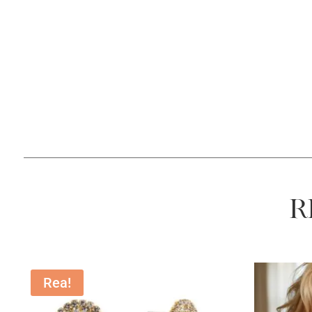
R
Rea!