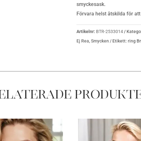
smyckesask.
Förvara helst åtskilda för at
Artikelnr:
BTR-2533014
Katego
Ej Rea
,
Smycken
Etikett:
ring
B
elaterade produkt