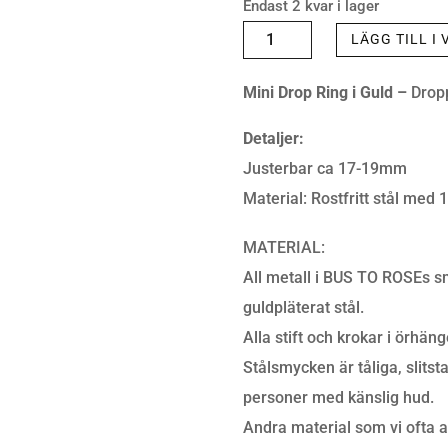
Endast 2 kvar i lager
RING
LÄGG TILL I
-
Mini Drop Ring i Guld –
Dropp
MINI
DROP
Detaljer:
RING
Justerbar ca 17-19mm
GOLD
Material: Rostfritt stål med 
MÄNGD
MATERIAL:
All metall i BUS TO ROSEs smy
guldpläterat stål.
Alla stift och krokar i örhäng
Stålsmycken är tåliga, slitst
personer med känslig hud.
Andra material som vi ofta an