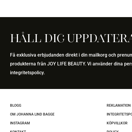
priset
priset
var:
är:
499,00 kr.
499,00 kr.
Håll dig uppdater
Få exklusiva erbjudanden direkt i din mailkorg och pren
produkterna från JOY LIFE BEAUTY. Vi använder dina pers
integritetspolicy
.
BLOGG
REKLAMATION 
OM JOHANNA LIND BAGGE
INTEGRITETSP
INSTAGRAM
KÖPVILLKOR
KONTAKT
POLICY