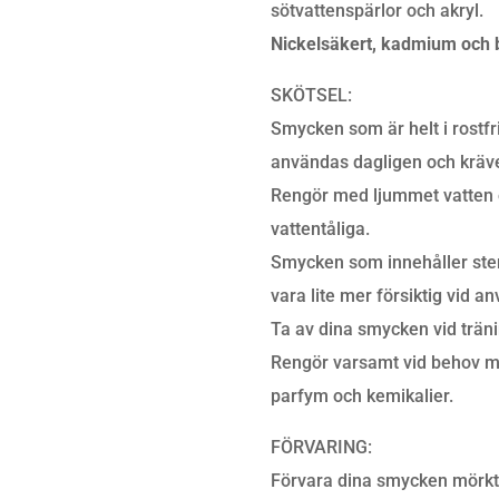
sötvattenspärlor och akryl.
Nickelsäkert, kadmium och b
SKÖTSEL:
Smycken som är helt i rostfri
användas dagligen och kräver
Rengör med ljummet vatten 
vattentåliga.
Smycken som innehåller stena
vara lite mer försiktig vid a
Ta av dina smycken vid trän
Rengör varsamt vid behov m
parfym och kemikalier.
FÖRVARING:
Förvara dina smycken mörkt, 