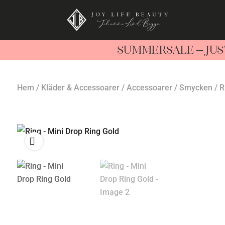
SUMMERSALE – JUS
Hem
/
Kläder & Accessoarer
/
Accessoarer
/
Smycken
/ R