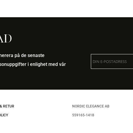
ad
umerera på de senaste
onuppgifter i enlighet med vår
& RETUR
NORDIC ELEGANCE AB
OLICY
559165-1418