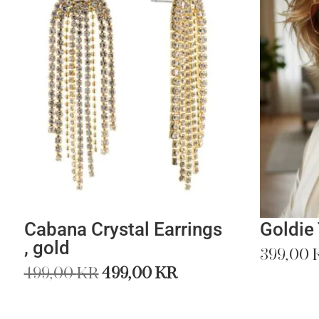
Cabana Crystal Earrings
Goldie
, gold
399,00
Det
Det
499,00
kr
499,00
kr
ursprungliga
nuvarande