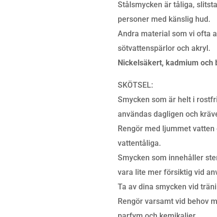
Stålsmycken är tåliga, slitst
personer med känslig hud.
Andra material som vi ofta an
sötvattenspärlor och akryl.
Nickelsäkert, kadmium och b
SKÖTSEL:
Smycken som är helt i rostfri
användas dagligen och kräver
Rengör med ljummet vatten 
vattentåliga.
Smycken som innehåller stena
vara lite mer försiktig vid a
Ta av dina smycken vid trän
Rengör varsamt vid behov m
parfym och kemikalier.