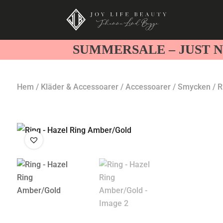
SUMMERSALE – JUST N
Hem
/
Kläder & Accessoarer
/
Accessoarer
/
Smycken
/ R