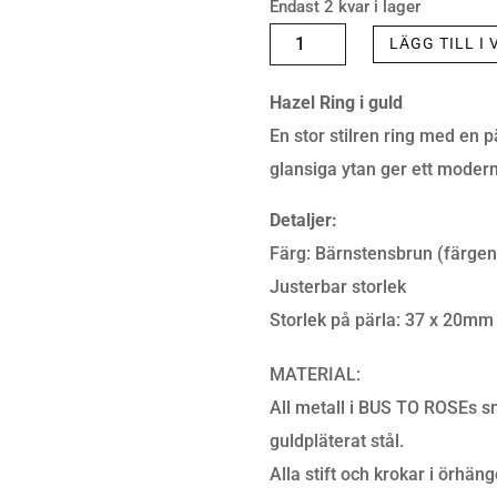
Endast 2 kvar i lager
RING
LÄGG TILL I
-
Hazel Ring i guld
HAZEL
En stor stilren ring med en 
RING
glansiga ytan ger ett modern
AMBER/GOLD
MÄNGD
Detaljer:
Färg: Bärnstensbrun (färgen
Justerbar storlek
Storlek på pärla: 37 x 20mm
MATERIAL:
All metall i BUS TO ROSEs smy
guldpläterat stål.
Alla stift och krokar i örhäng