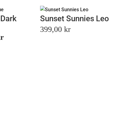
 Dark
Sunset Sunnies Leo
399,00
kr
Det
kr
liga
nuvarande
priset
är:
r.
149,70 kr.