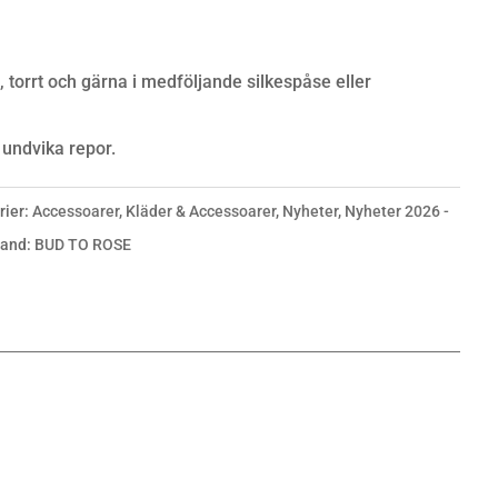
torrt och gärna i medföljande silkespåse eller
t undvika repor.
rier:
Accessoarer
,
Kläder & Accessoarer
,
Nyheter
,
Nyheter 2026 -
rand:
BUD TO ROSE