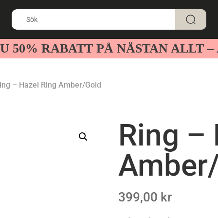
U 50% RABATT PÅ NÄSTAN ALLT 
ing – Hazel Ring Amber/Gold
Ring – 
Amber/
399,00
kr