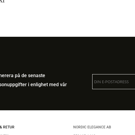
umerera på de senaste
onuppgifter i enlighet med vår
& RETUR
NORDIC ELEGANCE AB