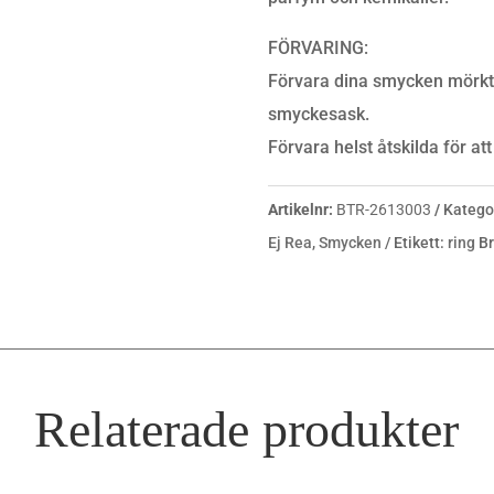
FÖRVARING:
Förvara dina smycken mörkt, 
smyckesask.
Förvara helst åtskilda för at
Artikelnr:
BTR-2613003
Katego
Ej Rea
,
Smycken
Etikett:
ring
B
Relaterade produkter