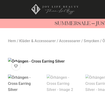
SUMMERSALE – JUS
Hem
/
Kläder & Accessoarer
/
Accessoarer
/
Smycken
/ Ö