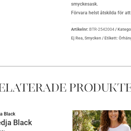
smyckesask.
Förvara helst åtskilda för at
Artikelnr:
BTR-2542004
Katego
Ej Rea
,
Smycken
Etikett:
Örhän
elaterade produkt
edja Black