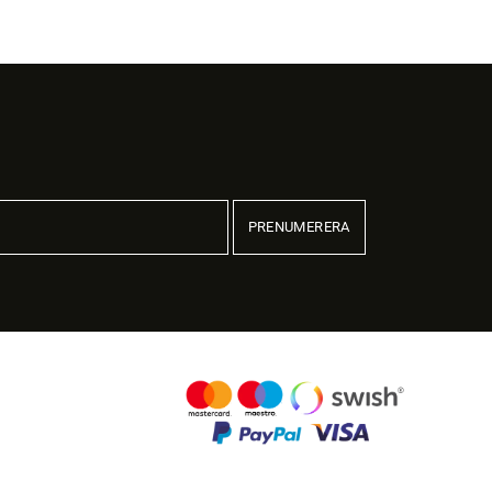
priset
priset
var:
är:
499,00 kr.
499,00 kr