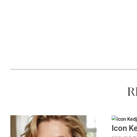
R
Icon K