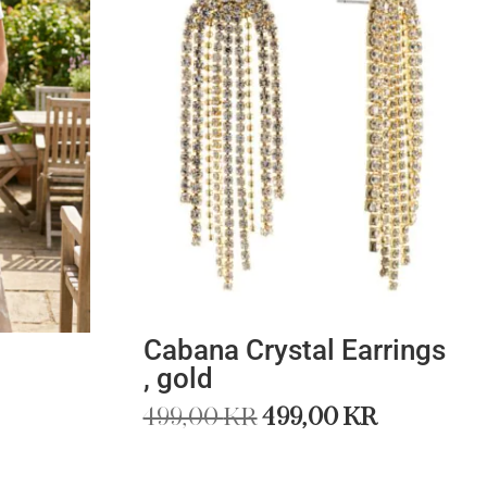
Cabana Crystal Earrings
, gold
Det
Det
499,00
kr
499,00
kr
ursprungliga
nuvara