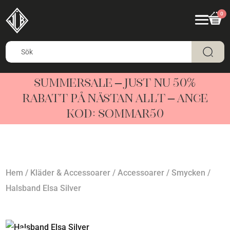
0
SUMMERSALE – JUST NU 50%
RABATT PÅ NÄSTAN ALLT – ANGE
KOD: SOMMAR50
Hem
/
Kläder & Accessoarer
/
Accessoarer
/
Smycken
/
Halsband Elsa Silver