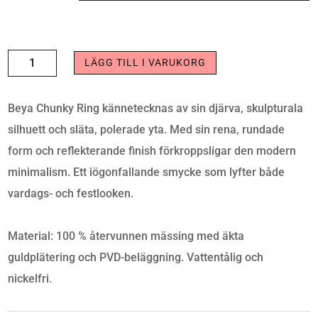
BEYA
LÄGG TILL I VARUKORG
CHUNKY
RING
Beya Chunky Ring kännetecknas av sin djärva, skulpturala
GOLD
silhuett och släta, polerade yta. Med sin rena, rundade
PLATED
form och reflekterande finish förkroppsligar den modern
MÄNGD
minimalism. Ett iögonfallande smycke som lyfter både
vardags- och festlooken.
Material:
100 % återvunnen mässing med äkta
guldplätering och PVD-beläggning. Vattentålig och
nickelfri.