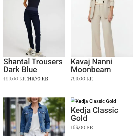
Shantal Trousers
Kavaj Nanni
Dark Blue
Moonbeam
Det
Det
499,00
kr
149,70
kr
799,00
kr
ursprungliga
nuvarande
priset
priset
var:
är:
Kedja Classic
499,00 kr.
149,70 kr.
Gold
199,00
kr