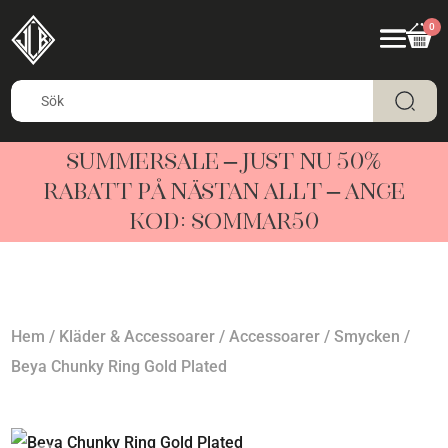
0
SUMMERSALE – JUST NU 50%
RABATT PÅ NÄSTAN ALLT – ANGE
KOD: SOMMAR50
Hem
/
Kläder & Accessoarer
/
Accessoarer
/
Smycken
/
Beya Chunky Ring Gold Plated