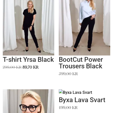
T-shirt Yrsa Black
BootCut Power
Trousers Black
Det
Det
299,00
kr
89,70
kr
ursprungliga
nuvarande
399,00
kr
priset
priset
var:
är:
299,00 kr.
89,70 kr.
Byxa Lava Svart
499,00
kr