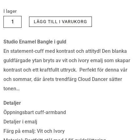
I lager
ARMBAND
LÄGG TILL I VARUKORG
-
STUDIO
Studio Enamel Bangle i guld
ENAMEL
En statement-cuff med kontrast och attityd! Den blanka
BANGLE
guldfärgade ytan bryts av vit och ivory emalj som skapar
WHITE/IVORY/GOLD
kontrast och ett kraftfullt uttryck. Perfekt för denna vår
MÄNGD
och sommar, där årets trendfärg Cloud Dancer sätter
tonen…
Detaljer
Öppningsbart cuff-armband
Detaljer i emalj
Färg på emalj: Vit och Ivory