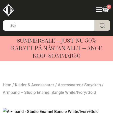
0
SUMMERSALE – JUST NU 50%
RABATT PÅ NÄSTAN ALLT – ANGE
KOD: SOMMAR50
Hem
/
Kläder & Accessoarer
/
Accessoarer
/
Smycken
/
Armband – Studio Enamel Bangle White/Ivory/Gold