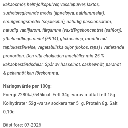
kakaosmör, helmjölkspulver, vasslepulver, laktos,
MÄNGD
surhetsreglerande medel (äppelsyra, natriummalat),
emulgeringsmedel (sojalecitin), naturlig passionsarom,
naturlig vaniljarom, färgämne (växtfärgskoncentrat (safflor)),
ytbehandlingsmedel (E904), glukossirap, modifierad
tapiokastärkelse, vegetabiliska oljor (kokos, raps) i varierande
proportion. Den vita chokladen innehåller min 25 %
kakaobeståndsdelar. Spår av hasselnöt, cashewnöt, paranöt
& pekannöt kan förekomma.
Näringsvärde per 100g:
Energi 2280kJ/545kcal. Fett 34g -varav mättat fett 15g.
Kolhydrater 52g -varav sockerarter 51g. Protein 8g. Salt
0,10g
Bäst före: 07-2026