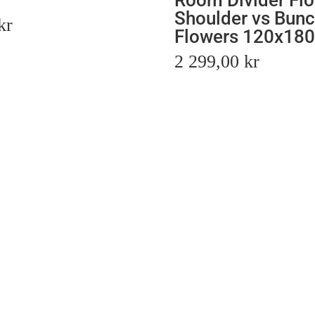
Room Divider Fl
Shoulder vs Bun
kr
Flowers 120x18
2 299,00
kr