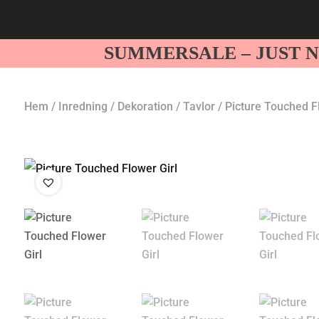
SUMMERSALE – JUST N
Hem
/
Inredning
/
Dekoration
/
Tavlor
/ Picture Touched 