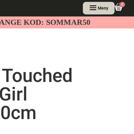
0
– ANGE KOD: SOMMAR50
e Touched
Girl
20cm