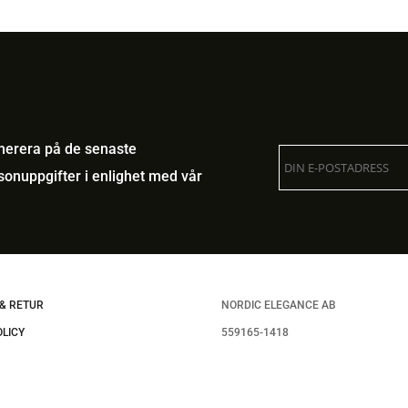
umerera på de senaste
onuppgifter i enlighet med vår
& RETUR
NORDIC ELEGANCE AB
OLICY
559165-1418