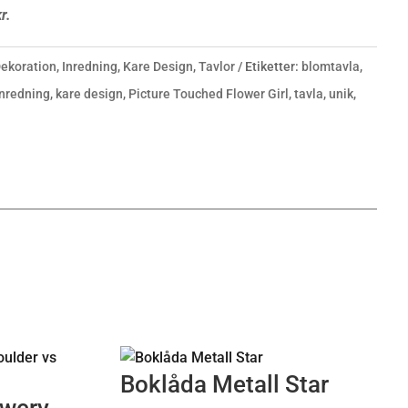
r.
ekoration
,
Inredning
,
Kare Design
,
Tavlor
Etiketter:
blomtavla
,
inredning
,
kare design
,
Picture Touched Flower Girl
,
tavla
,
unik
,
Boklåda Metall Star