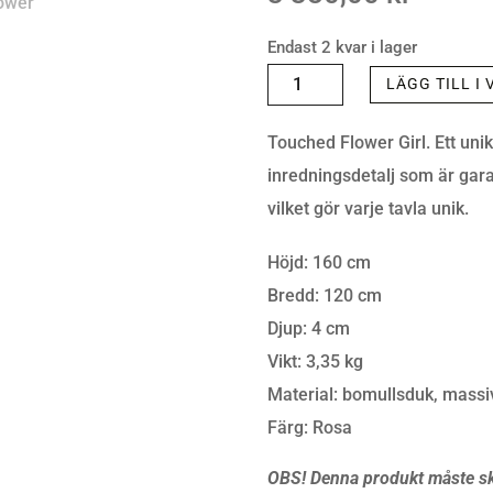
Endast 2 kvar i lager
PICTURE
LÄGG TILL I
TOUCHED
Touched Flower Girl. Ett uni
FLOWER
inredningsdetalj som är gara
GIRL
vilket gör varje tavla unik.
160X120CM
MÄNGD
Höjd: 160 cm
Bredd: 120 cm
Djup: 4 cm
Vikt: 3,35 kg
Material: bomullsduk, massi
Färg: Rosa
OBS! Denna produkt måste ski