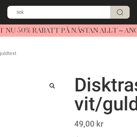
T NU 50% RABATT PÅ NÄSTAN ALLT – A
guldtext
Disktra
vit/gul
49,00
kr