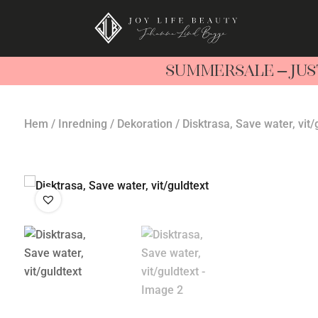
SUMMERSALE – JUS
Hem
/
Inredning
/
Dekoration
/ Disktrasa, Save water, vit/