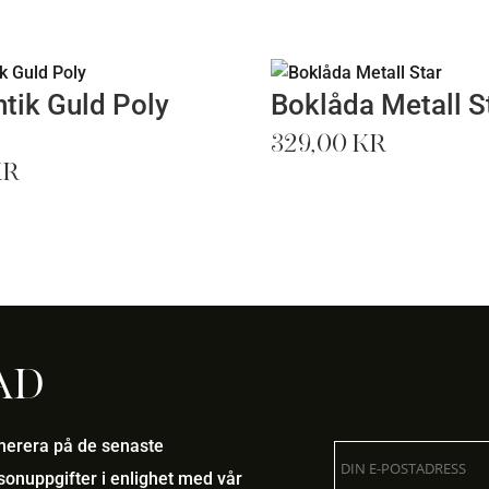
tik Guld Poly
Boklåda Metall S
329,00
kr
kr
ad
umerera på de senaste
onuppgifter i enlighet med vår