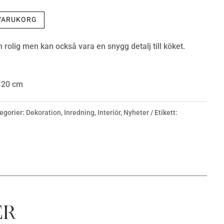
 VARUKORG
n rolig men kan också vara en snygg detalj till köket.
7×20 cm
egorier:
Dekoration
,
Inredning
,
Interiör
,
Nyheter
Etikett:
er