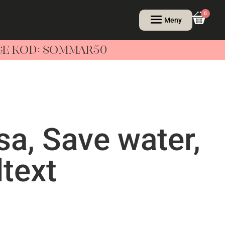
0
NGE KOD: SOMMAR50
sa, Save water,
dtext