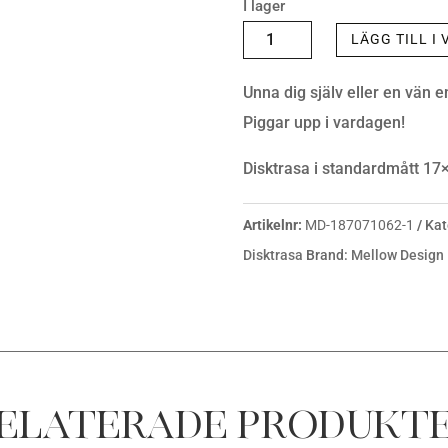
I lager
DISKTRASA,
LÄGG TILL I
SAVE
Unna dig själv eller en vän e
WATER,
Piggar upp i vardagen!
VIT/GULDTEXT
MÄNGD
Disktrasa i standardmått 1
Artikelnr:
MD-187071062-1
Kat
Disktrasa
Brand:
Mellow Design
elaterade produkt