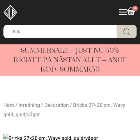
0
SUMMERSALE – JUST NU 50%
RABATT PÅ NÄSTAN ALLT – ANGE
KOD: SOMMAR50
Hem
/
Inredning
/
Dekoration
/ Bricka 27×20 cm, Wavy
gold, guld/vågor