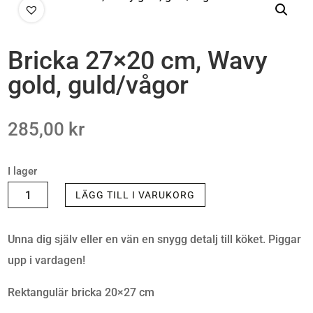
Bricka 27×20 cm, Wavy
gold, guld/vågor
285,00
kr
I lager
BRICKA
LÄGG TILL I VARUKORG
27X20
CM,
Unna dig själv eller en vän en snygg detalj till köket. Piggar
WAVY
upp i vardagen!
GOLD,
Rektangulär bricka 20×27 cm
GULD/VÅGOR