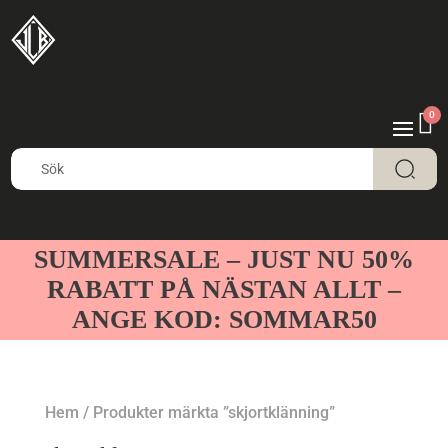
0
SUMMERSALE – JUST NU 50%
RABATT PÅ NÄSTAN ALLT –
ANGE KOD: SOMMAR50
Hem
/ Produkter märkta ”skjortklänning”