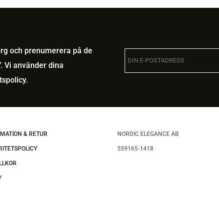
.
korg och prenumerera på de
. Vi använder dina
tspolicy
.
MATION & RETUR
NORDIC ELEGANCE AB
RITETSPOLICY
559165-1418
LLKOR
Y