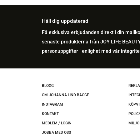
priset
priset
var:
är:
Håll dig uppdaterad
699,00 kr.
209,70 kr
Få exklusiva erbjudanden direkt i din mail
senaste produkterna från JOY LIFE BEAUTY
personuppgifter i enlighet med vår
integrite
BLOGG
REKLA
OM JOHANNA LIND BAGGE
INTEG
INSTAGRAM
KÖPVI
KONTAKT
POLIC
MEDLEM / LOGIN
MILJÖ
JOBBA MED OSS