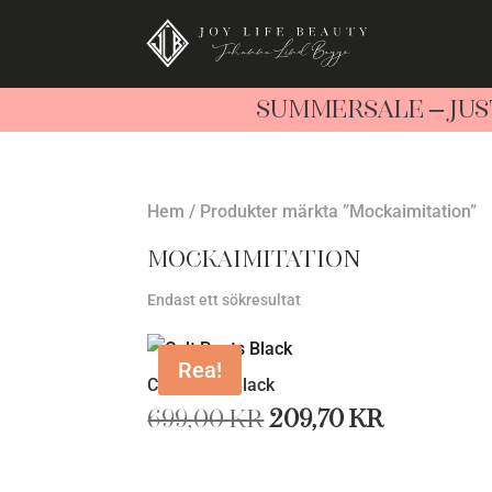
SUMMERSALE – JUS
Hem
/ Produkter märkta ”Mockaimitation”
Mockaimitation
Endast ett sökresultat
Rea!
Colt Pants Black
Det
Det
699,00
kr
209,70
kr
ursprungliga
nuvara