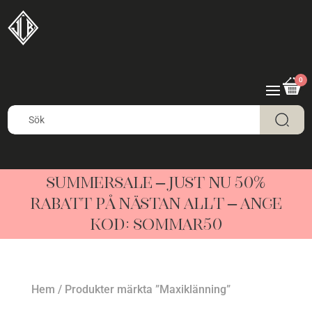
0
SUMMERSALE – JUST NU 50%
RABATT PÅ NÄSTAN ALLT – ANGE
KOD: SOMMAR50
Hem
/ Produkter märkta ”Maxiklänning”