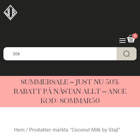
0
SUMMERSALE – JUST NU 50%
RABATT PÅ NÄSTAN ALLT – ANGE
KOD: SOMMAR50
Hem
/ Produkter märkta ”Coconut Milk by Stajl”